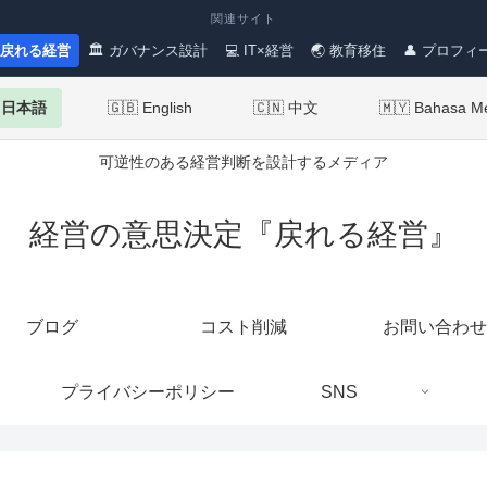
関連サイト
 戻れる経営
🏛 ガバナンス設計
💻 IT×経営
🌏 教育移住
👤 プロフィ
 日本語
🇬🇧 English
🇨🇳 中文
🇲🇾 Bahasa M
可逆性のある経営判断を設計するメディア
経営の意思決定『戻れる経営』
ブログ
コスト削減
お問い合わせ
プライバシーポリシー
SNS