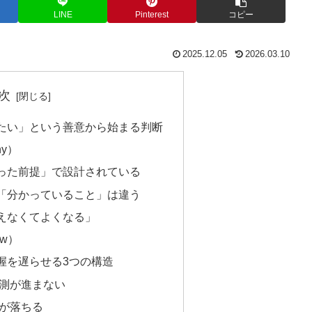
LINE
Pinterest
コピー
2025.12.05
2026.03.10
次
たい」という善意から始まる判断
y）
った前提」で設計されている
「分かっていること」は違う
えなくてよくなる」
w）
握を遅らせる3つの構造
観測が進まない
ドが落ちる