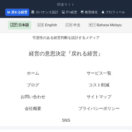
関連サイト
📊 戻れる経営
🏛 ガバナンス設計
💻 IT×経営
🌏 教育移住
👤 プロフィール
🇯🇵 日本語
🇬🇧 English
🇨🇳 中文
🇲🇾 Bahasa Melayu
可逆性のある経営判断を設計するメディア
経営の意思決定『戻れる経営』
ホーム
サービス一覧
ブログ
コスト削減
お問い合わせ
サイトマップ
会社概要
プライバシーポリシー
SNS