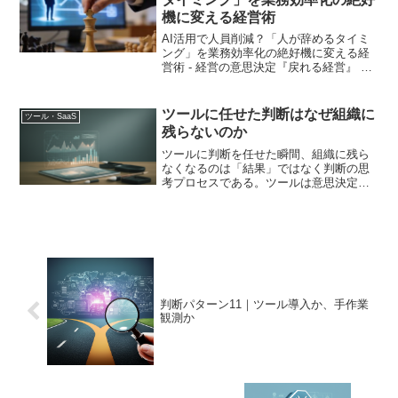
機に変える経営術
AI活用で人員削減？「人が辞めるタイミ
ング」を業務効率化の絶好機に変える経
営術 - 経営の意思決定『戻れる経営』 従
業員の退職に、あなたはどう向き合いま
すか？ 「また人が辞めてしまった」。中
小企業の経営者なら誰もが経験する悩み
ツールに任せた判断はなぜ組織に
ツール・SaaS
です。業務は滞...
残らないのか
ツールに判断を任せた瞬間、組織に残ら
なくなるのは「結果」ではなく判断の思
考プロセスである。ツールは意思決定を
高速化するが、判断の理由・前提・比較
軸を組織に蓄積しない。その結果、同じ
状況が再来したとき、組織は再びツール
に依存する。
判断パターン11｜ツール導入か、手作業
観測か