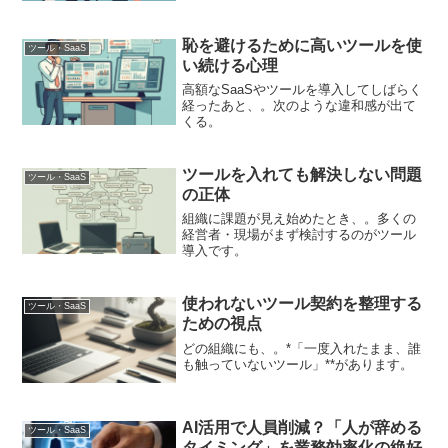
恥を避けるために高いツールを使
ツール・SaaS
い続ける心理
高額なSaaSやツールを導入してしばらく
経ったあと、。次のような違和感が出て
くる。
ツールを入れても解決しない問題
ツール・SaaS
の正体
組織に課題が見え始めたとき、。多くの
経営者・現場がまず検討するのがツール
導入です。
使われないツール契約を整理する
ツール・SaaS
ための視点
どの組織にも、。*「一度入れたまま、誰
も触っていないツール」**があります。
AI活用で人員削減？「人が辞める
ツール・SaaS
タイミング」を業務効率化の絶好