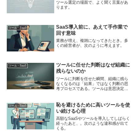
ツール選定の場面で、よく聞く言葉があ
ります。
SaaS導入前に、あえて手作業で
ツール・SaaS
回す意味
業務が増え、複雑になってきたとき。多
くの経営者が、次のように考えます。
ツールに任せた判断はなぜ組織に
ツール・SaaS
残らないのか
ツールに判断を任せた瞬間、組織に残ら
なくなるのは「結果」ではなく判断の思
考プロセスである。ツールは意思決定を
高速化するが、判断の理由・前提・比較
軸を組織に蓄積しない。その結果、同じ
状況が再来したとき、組織は再びツール
恥を避けるために高いツールを使
ツール・SaaS
に依存する。
い続ける心理
高額なSaaSやツールを導入してしばらく
経ったあと、。次のような違和感が出て
くる。