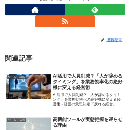
後藤穂高
関連記事
AI活用で人員削減？「人が辞める
ツール・SaaS
タイミング」を業務効率化の絶好
機に変える経営術
AI活用で人員削減？「人が辞めるタイミ
ング」を業務効率化の絶好機に変える経
営術 - 経営の意思決定『戻れる経営』 従
業員の退職に、あなたはどう向き合いま
すか？ 「また人が辞めてしまった」。中
小企業の経営者なら誰もが経験する悩み
高機能ツールが実態把握を遅らせ
ツール・SaaS
です。業務は滞...
る理由