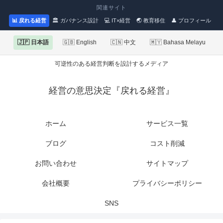
関連サイト
📊 戻れる経営
🏛 ガバナンス設計
💻 IT×経営
🌏 教育移住
👤 プロフィール
🇯🇵 日本語
🇬🇧 English
🇨🇳 中文
🇲🇾 Bahasa Melayu
可逆性のある経営判断を設計するメディア
経営の意思決定『戻れる経営』
ホーム
サービス一覧
ブログ
コスト削減
お問い合わせ
サイトマップ
会社概要
プライバシーポリシー
SNS