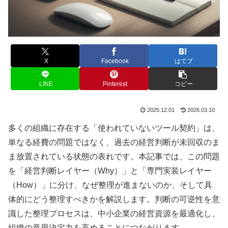
X
Facebook
はてブ
LINE
Pinterest
コピー
2025.12.01
2026.03.10
多くの組織に存在する「使われていないツール契約」は、
単なる経費の問題ではなく、過去の経営判断が未回収のま
ま放置されている状態の表れです。本記事では、この問題
を「経営判断レイヤー（Why）」と「専門実装レイヤー
（How）」に分け、なぜ整理が進まないのか、そして具
体的にどう整理すべきかを解説します。判断の可逆性を意
識した整理プロセスは、中小企業の経営資源を最適化し、
組織の意思決定力を高めることにつながります。