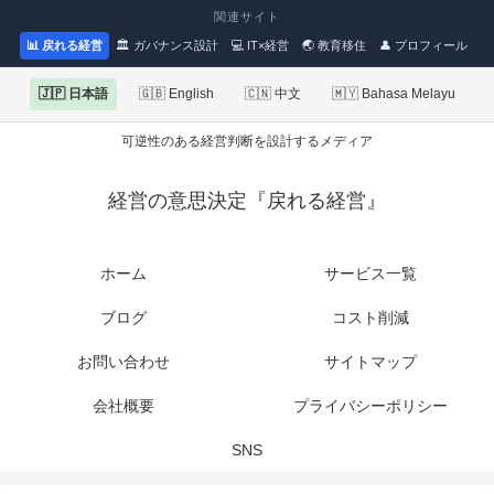
関連サイト
📊 戻れる経営
🏛 ガバナンス設計
💻 IT×経営
🌏 教育移住
👤 プロフィール
🇯🇵 日本語
🇬🇧 English
🇨🇳 中文
🇲🇾 Bahasa Melayu
可逆性のある経営判断を設計するメディア
経営の意思決定『戻れる経営』
ホーム
サービス一覧
ブログ
コスト削減
お問い合わせ
サイトマップ
会社概要
プライバシーポリシー
SNS