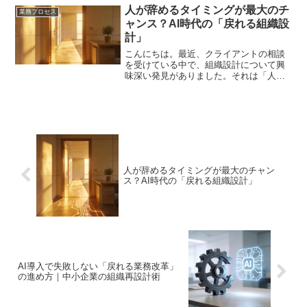
人が辞めるタイミングが最大のチ
業務プロセス
ャンス？AI時代の「戻れる組織設
計」
こんにちは。最近、クライアントの相談
を受けている中で、組織設計について興
味深い発見がありました。それは「人が
辞めるタイミング」が、実は業務効率化
の最大のチャンスだということです。な
ぜ安易な正社員雇用が「戻れない判断」
になるのかAI技術の発達...
人が辞めるタイミングが最大のチャン
ス？AI時代の「戻れる組織設計」
AI導入で失敗しない「戻れる業務改革」
の進め方｜中小企業の組織再設計術