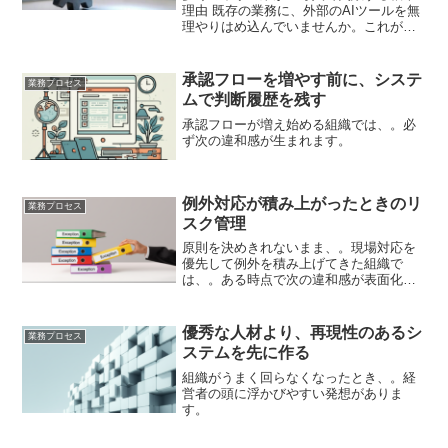
理由 既存の業務に、外部のAIツールを無
理やりはめ込んでいませんか。これが最
も多い失敗パターンです。顧客管理、経
理、在庫管理で別々のツールを使うと、
連携作業が新たな負担になります。デー
承認フローを増やす前に、システ
業務プロセス
タの手入力や転記ミ...
ムで判断履歴を残す
承認フローが増え始める組織では、。必
ず次の違和感が生まれます。
例外対応が積み上がったときのリ
業務プロセス
スク管理
原則を決めきれないまま、。現場対応を
優先して例外を積み上げてきた組織で
は、。ある時点で次の違和感が表面化し
ます。
優秀な人材より、再現性のあるシ
業務プロセス
ステムを先に作る
組織がうまく回らなくなったとき、。経
営者の頭に浮かびやすい発想がありま
す。