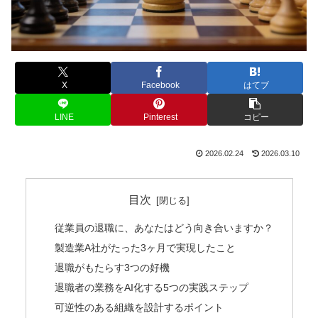
X
Facebook
はてブ
LINE
Pinterest
コピー
2026.02.24
2026.03.10
目次
従業員の退職に、あなたはどう向き合いますか？
製造業A社がたった3ヶ月で実現したこと
退職がもたらす3つの好機
退職者の業務をAI化する5つの実践ステップ
可逆性のある組織を設計するポイント