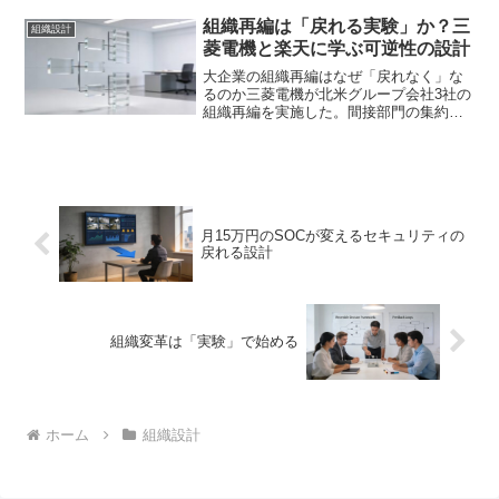
規模な組織変革は、往々にして「一度決
めたら戻れない」判断を連鎖的に生みま
組織再編は「戻れる実験」か？三
組織設計
す。しかし、本当に持続...
菱電機と楽天に学ぶ可逆性の設計
大企業の組織再編はなぜ「戻れなく」な
るのか三菱電機が北米グループ会社3社の
組織再編を実施した。間接部門の集約と
製造拠点の資産活用が目的だ。一方、楽
天は銀行・カード・証券のフィンテック
事業再統合協議を再開している。一見す
ると戦略的な前進に見え...
月15万円のSOCが変えるセキュリティの
戻れる設計
組織変革は「実験」で始める
ホーム
組織設計