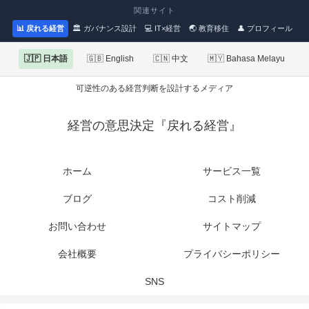
関連サイト
📊 戻れる経営
🏛 ガバナンス設計
💻 IT×経営
🌏 教育移住
👤 プロフィール
🇯🇵 日本語
🇬🇧 English
🇨🇳 中文
🇲🇾 Bahasa Melayu
可逆性のある経営判断を設計するメディア
経営の意思決定『戻れる経営』
ホーム
サービス一覧
ブログ
コスト削減
お問い合わせ
サイトマップ
会社概要
プライバシーポリシー
SNS