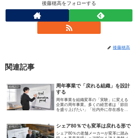
後藤穂高をフォローする
後藤穂高
関連記事
周年事業で「戻れる組織」を設計
組織設計
する
周年事業を組織変革の「実験」に変える
企業の周年事業。多くの経営者は「節目
を盛り上げたい」「社内外に存在感を示
したい」と考える一方で、「準備に時間
とコストがかかる」「担当者の負担が大
きい」と二の足を踏むのも事実です。先
シェア80％でも変革は戻れる形で
組織設計
日、Tocasi社が「伴...
シェア80％の老舗メーカーが変革に踏み