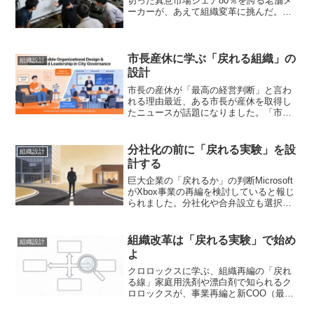
切った真意市場シェア80％を誇る老舗メ
ーカーが、あえて組織変革に挑んだ。パ
ーソル総合研究所が報じたこの事例は、
多くの中小企業経営者に示唆を与える。
「シェアを取れているなら、なぜ変える
必要があるのか」。そ...
市長産休に学ぶ「戻れる組織」の
組織設計
設計
市長の産休が「最高の経営判断」と言わ
れる理由最近、ある市長が産休を取得し
たニュースが話題になりました。「市長
の産休は最高の経営判断」と評する声が
ある一方で、議員からは批判も出たよう
です。このニュースは、中小企業の経営
分社化の前に「戻れる実験」を設
組織設計
者にとって非常に示唆に富...
計する
巨大企業の「戻れるか」の判断Microsoft
がXbox事業の再編を検討していると報じ
られました。分社化や合弁設立も選択肢
に入っているといいます。グローバル企
業の動きですが、中小企業の経営者にと
っても他人事ではありません。むしろ、
組織改革は「戻れる実験」で始め
組織設計
規模が小さ...
よ
クロロックスに学ぶ、組織再編の「戻れ
る線」家庭用洗剤や漂白剤で知られるク
ロロックスが、事業再編と新COO（最高
執行責任者）の任命を発表しました。大