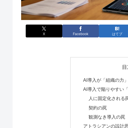
X
Facebook
はてブ
目
AI導入が「組織の力
AI導入で陥りやすい
人に固定化される
契約の罠
観測なき導入の罠
アトラシアンの設計