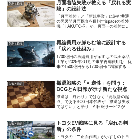
疑問に思うかもしれません。しかし、こ
月面着陸失敗が教える「戻れる実
失敗と撤退
の動きは決して弱さの表れ...
験」の設計法
「月面着陸」と「新規事業」に潜む共通
の罠民間月面探査を目指すispaceの着陸
機「HAKUTO-R」が、月面への着陸に失
敗した。このニュースは、多くの経営者
に「壮大なチャレンジの挫折」として映
ったかもしれない。しかし、ここで着目
再編費用が膨らむ前に設計する
失敗と撤退
すべきは「失...
「戻れる仕組み」
1700億円の再編費用が示すもの武田薬品
工業が2025年3月期の事業再編費用を、従
来の1500億円から1700億円に増額する見
通しであることが報じられました。200億
円もの上振れです。このニュースを「大
企業の話だから関係ない」と見過ごすの
撤退戦略の「可逆性」を問う：
失敗と撤退
は...
BCGとAI日報が示す新たな視点
撤退は「終わり」ではなく「再設計の起
点」であるBCG日本代表が「撤退は失敗
ではない」と語り、AI日報サービスが
「経営の盲点」を可視化する。一見、
別々のテーマに見える二つの最新ニュー
スは、実は「戻れる経営判断」という一
トヨタEV戦略に見る「戻れる判
失敗と撤退
点で深く結びついています...
断」の条件
トヨタの「二正面作戦」が示すものトヨ