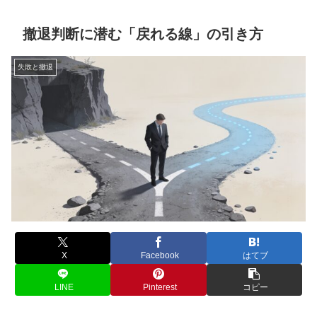
撤退判断に潜む「戻れる線」の引き方
失敗と撤退
X
Facebook
はてブ
LINE
Pinterest
コピー