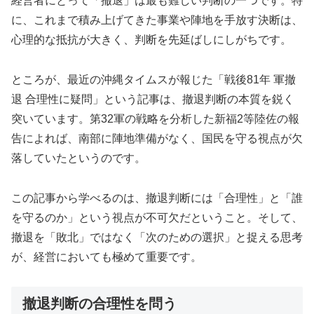
経営者にとって「撤退」は最も難しい判断の一つです。特
に、これまで積み上げてきた事業や陣地を手放す決断は、
心理的な抵抗が大きく、判断を先延ばしにしがちです。
ところが、最近の沖縄タイムスが報じた「戦後81年 軍撤
退 合理性に疑問」という記事は、撤退判断の本質を鋭く
突いています。第32軍の戦略を分析した新福2等陸佐の報
告によれば、南部に陣地準備がなく、国民を守る視点が欠
落していたというのです。
この記事から学べるのは、撤退判断には「合理性」と「誰
を守るのか」という視点が不可欠だということ。そして、
撤退を「敗北」ではなく「次のための選択」と捉える思考
が、経営においても極めて重要です。
撤退判断の合理性を問う