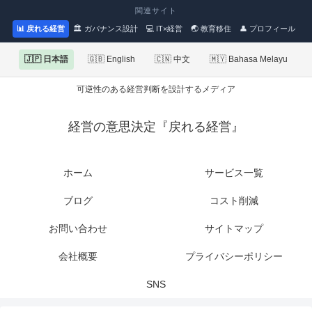
関連サイト
📊 戻れる経営
🏛 ガバナンス設計
💻 IT×経営
🌏 教育移住
👤 プロフィール
🇯🇵 日本語
🇬🇧 English
🇨🇳 中文
🇲🇾 Bahasa Melayu
可逆性のある経営判断を設計するメディア
経営の意思決定『戻れる経営』
ホーム
サービス一覧
ブログ
コスト削減
お問い合わせ
サイトマップ
会社概要
プライバシーポリシー
SNS