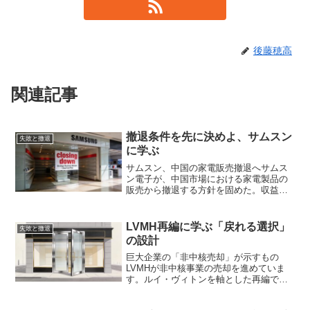
後藤穂高
関連記事
撤退条件を先に決めよ、サムスン
失敗と撤退
に学ぶ
サムスン、中国の家電販売撤退へサムス
ン電子が、中国市場における家電製品の
販売から撤退する方針を固めた。収益の
低迷が主な理由だ。テレビや冷蔵庫、洗
濯機などの主要家電について、段階的に
販売を停止し、最終的には中国市場から
LVMH再編に学ぶ「戻れる選択」
失敗と撤退
完全に撤退する見通しとい...
の設計
巨大企業の「非中核売却」が示すもの
LVMHが非中核事業の売却を進めていま
す。ルイ・ヴィトンを軸とした再編で、
傘下ブランドの整理が加速しているとの
報です。「なぜ成長企業が売却を？」と