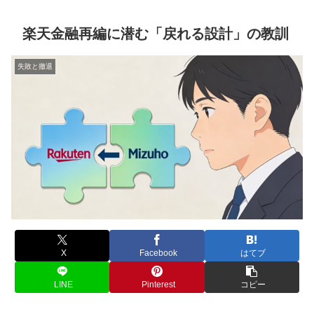
楽天金融再編に潜む「戻れる設計」の教訓
失敗と撤退
X
Facebook
はてブ
LINE
Pinterest
コピー