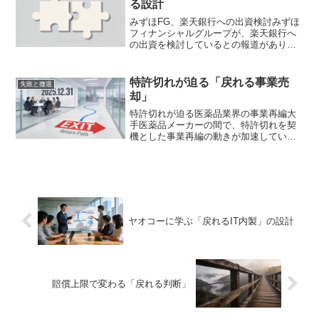
る設計
みずほFG、楽天銀行への出資検討みずほ
フィナンシャルグループが、楽天銀行へ
の出資を検討しているとの報道がありま
した。秋にも出資が行われる可能性があ
るとされ、金融業界では大きな注目を集
めています。一見すると、これは単なる
特許切れが迫る「戻れる事業売
失敗と撤退
資本提携のニュースです...
却」
特許切れが迫る医薬品業界の事業再編大
手医薬品メーカーの間で、特許切れを契
機とした事業再編の動きが加速していま
す。杏林薬品は後発品（ジェネリック医
薬品）事業の売却を決定。帝人も「ベス
トオーナー探索」として、特定の医薬品
事業の譲渡先を探す方針を...
ヤオコーに学ぶ「戻れるIT内製」の設計
賠償上限で変わる「戻れる判断」