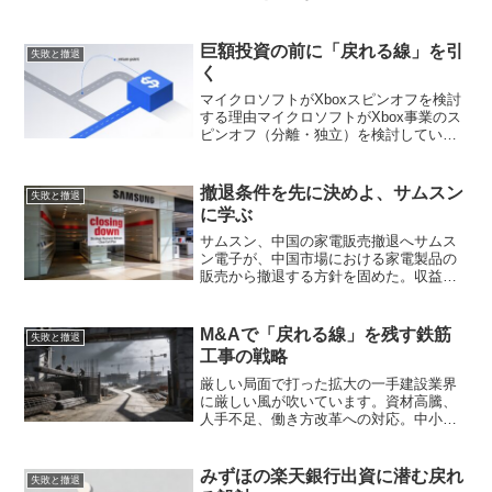
継続するという判断を下しました。一見
すると矛盾しているように見えるこの決
断、実は「戻れる経営」の本質を突いた
巨額投資の前に「戻れる線」を引
失敗と撤退
判断と言えます。多くの...
く
マイクロソフトがXboxスピンオフを検討
する理由マイクロソフトがXbox事業のス
ピンオフ（分離・独立）を検討している
との報道が話題になっています。背景に
あるのは、AI関連への巨額投資です。
OpenAIへの累計投資額は130億ドル（約2
撤退条件を先に決めよ、サムスン
失敗と撤退
兆円）...
に学ぶ
サムスン、中国の家電販売撤退へサムス
ン電子が、中国市場における家電製品の
販売から撤退する方針を固めた。収益の
低迷が主な理由だ。テレビや冷蔵庫、洗
濯機などの主要家電について、段階的に
販売を停止し、最終的には中国市場から
M&Aで「戻れる線」を残す鉄筋
失敗と撤退
完全に撤退する見通しとい...
工事の戦略
厳しい局面で打った拡大の一手建設業界
に厳しい風が吹いています。資材高騰、
人手不足、働き方改革への対応。中小の
専門工事業者にとって、まさに生き残り
をかけた時代です。そんな中、鉄筋工
事・加工の国井興業が打ち出したのは
みずほの楽天銀行出資に潜む戻れ
失敗と撤退
「同業M&Aによる成長」とい...