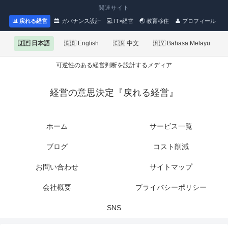
関連サイト
📊 戻れる経営
🏛 ガバナンス設計
💻 IT×経営
🌏 教育移住
👤 プロフィール
🇯🇵 日本語
🇬🇧 English
🇨🇳 中文
🇲🇾 Bahasa Melayu
可逆性のある経営判断を設計するメディア
経営の意思決定『戻れる経営』
ホーム
サービス一覧
ブログ
コスト削減
お問い合わせ
サイトマップ
会社概要
プライバシーポリシー
SNS