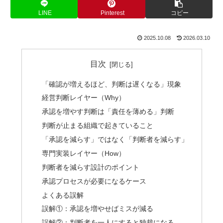
LINE
Pinterest
コピー
2025.10.08
2026.03.10
目次
「確認が増えるほど、判断は遅くなる」現象
経営判断レイヤー（Why）
承認を増やす判断は「責任を薄める」判断
判断が止まる組織で起きていること
「承認を減らす」ではなく「判断者を減らす」
専門実装レイヤー（How）
判断者を減らす設計のポイント
承認プロセスが必要になるケース
よくある誤解
誤解①：承認を増やせばミスが減る
誤解②：判断者を一人にすると独裁になる