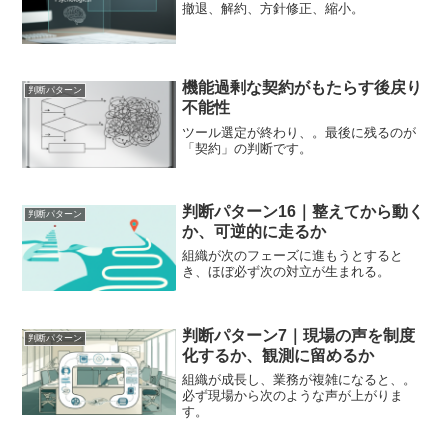
撤退、解約、方針修正、縮小。
機能過剰な契約がもたらす後戻り
判断パターン
不能性
ツール選定が終わり、。最後に残るのが
「契約」の判断です。
判断パターン16｜整えてから動く
判断パターン
か、可逆的に走るか
組織が次のフェーズに進もうとすると
き、ほぼ必ず次の対立が生まれる。
判断パターン7｜現場の声を制度
判断パターン
化するか、観測に留めるか
組織が成長し、業務が複雑になると、。
必ず現場から次のような声が上がりま
す。