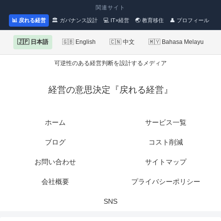
関連サイト
📊 戻れる経営
🏛 ガバナンス設計
💻 IT×経営
🌏 教育移住
👤 プロフィール
🇯🇵 日本語
🇬🇧 English
🇨🇳 中文
🇲🇾 Bahasa Melayu
可逆性のある経営判断を設計するメディア
経営の意思決定『戻れる経営』
ホーム
サービス一覧
ブログ
コスト削減
お問い合わせ
サイトマップ
会社概要
プライバシーポリシー
SNS