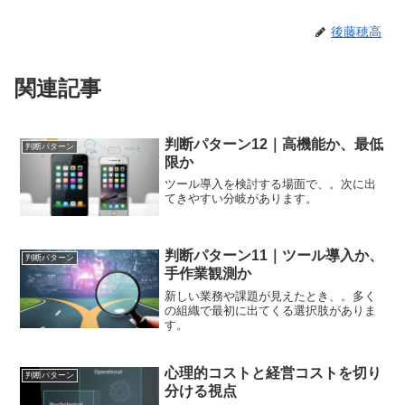
後藤穂高
関連記事
判断パターン12｜高機能か、最低
判断パターン
限か
ツール導入を検討する場面で、。次に出
てきやすい分岐があります。
判断パターン11｜ツール導入か、
判断パターン
手作業観測か
新しい業務や課題が見えたとき、。多く
の組織で最初に出てくる選択肢がありま
す。
心理的コストと経営コストを切り
判断パターン
分ける視点